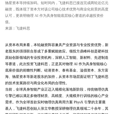
驰星资本等持续加码。短时间内，飞捷科思已接连完成两轮近亿元
融资，既体现了资本方对该公司核心技术优势与商业化前景的高度
认可，更表明物理 AI 作为具身智能底层核心赛道的卓越投资价
值。
来源：飞捷科思
从资本布局来看，本轮融资阵容兼具产业资源与专业投资优势，新
老股东的强强联合形成了多重赋能效应。领投方鼎峰科创是硬科技
原始创新领域的专业投资机构，深耕人工智能、新材料、先进制造
等赛道，此次投资飞捷科思，正是其对物理 AI 作为具身智能核心
底座价值的前瞻性判断。硅港资本、泰有基金、溢倡资本、东方富
海、驰星资本等新老股东的加持，从资本市场层面证明了飞捷科思
的技术发展路径与商业化布局的合理性。
当前，全球具身智能产业正迈入规模化落地新阶段，传统物理仿真
引擎已难以满足多物理材质、高精度、大规模并行训练的核心产业
需求。作为全球首款实时物理仿真商用方案 PhysX 引擎的主要奠
基人，飞捷科思创始人张立华教授深耕物理仿真领域二十余年，其