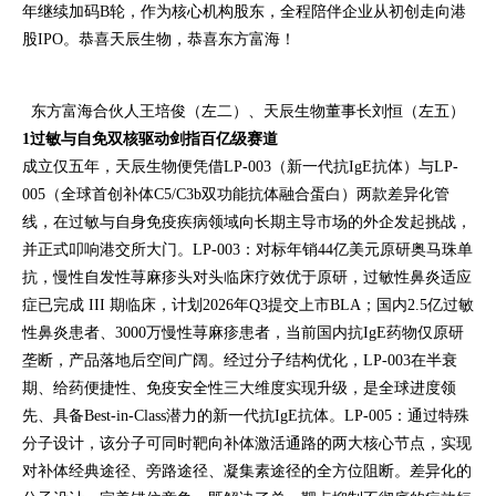
年继续加码B轮，作为核心机构股东，全程陪伴企业从初创走向港
股IPO。恭喜天辰生物，恭喜东方富海！
东方富海合伙人王培俊（左二）、天辰生物董事长刘恒（左五）
1
过敏与自免双核驱动剑指百亿级赛道
成立仅五年，天辰生物便凭借LP-003（新一代抗IgE抗体）与LP-
005（全球首创补体C5/C3b双功能抗体融合蛋白）两款差异化管
线，在过敏与自身免疫疾病领域向长期主导市场的外企发起挑战，
并正式叩响港交所大门。LP-003：对标年销44亿美元原研奥马珠单
抗，慢性自发性荨麻疹头对头临床疗效优于原研，过敏性鼻炎适应
症已完成 III 期临床，计划2026年Q3提交上市BLA；国内2.5亿过敏
性鼻炎患者、3000万慢性荨麻疹患者，当前国内抗IgE药物仅原研
垄断，产品落地后空间广阔。经过分子结构优化，LP-003在半衰
期、给药便捷性、免疫安全性三大维度实现升级，是全球进度领
先、具备Best-in-Class潜力的新一代抗IgE抗体。LP-005：通过特殊
分子设计，该分子可同时靶向补体激活通路的两大核心节点，实现
对补体经典途径、旁路途径、凝集素途径的全方位阻断。差异化的