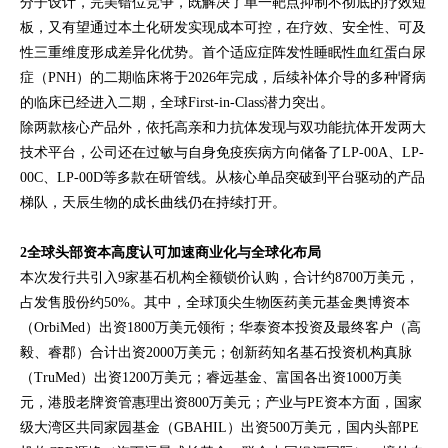
分子设计，完美错位竞争，既解决了单一靶点抑制不彻底的疗效短
板，又有望通过本土化研发实现成本可控，在疗效、安全性、可及
性三重维度形成差异化优势。首个适应症阵发性睡眠性血红蛋白尿
症（PNH）的二期临床将于2026年完成，后续补体介导的多种肾病
的临床已经进入二期，全球First-in-Class潜力突出。
除两款核心产品外，依托高亲和力抗体发现与双功能抗体开发两大
技术平台，公司还在过敏与自身免疫疾病方向储备了LP-00A、LP-
00C、LP-00D等多款在研管线。从核心单品突破到平台驱动的产品
梯队，天辰生物的成长曲线仍在持续打开。
2
全球头部资本高度认可加速商业化与全球化布局
本次发行共引入9家基石机构全额锁价认购，合计约8700万美元，
占发售股份约50%。其中，全球顶尖生物医药美元基金奥博资本
（OrbiMed）出资1800万美元领衔；华泰资本投资及最终客户（高
毅、睿郡）合计出资2000万美元；创新药知名基石投资机构真脉
（TruMed）出资1200万美元；睿远基金、富国各出资1000万美
元，港股老牌资管惠理出资800万美元；产业与PE资本方面，国家
级大湾区共同家园基金（GBAHIL）出资500万美元，国内头部PE