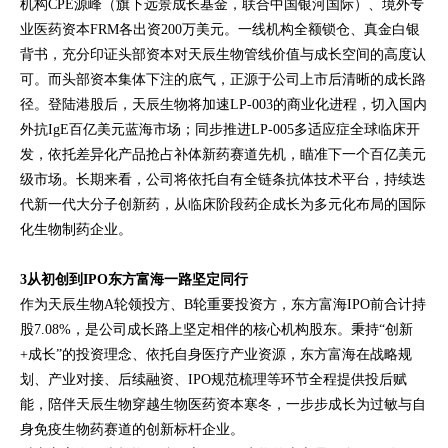
机构CPE源峰（旗下远景成长基金，联合中国银河国际）、境外专
业医药资本FRM各出资200万美元。一线机构全额锁仓、真金白银
背书，充分印证头部资本对天辰生物管线价值与成长空间的高度认
可。而头部资本集体下注的底气，正源于公司上市后清晰的成长路
径。登陆港股后，天辰生物将加速LP-003的商业化进程，切入国内
外抗IgE百亿美元蓝海市场；同步推进LP-005多适应症全球临床开
发，依托差异化产品抢占补体新药赛道先机，瞄准下一个百亿美元
级市场。长期来看，公司将依托自有全链条抗体技术平台，持续迭
代新一代大分子创新药，从临床阶段药企成长为多元化布局的国际
化生物制药企业。
3
从初创到IPO东方富海一路坚定同行
作为天辰生物A轮领投方、B轮重要投资方，东方富海IPO前合计持
股7.08%，是公司成长路上坚定相伴的核心机构股东。秉持“创新
+成长”的投资理念、依托自身医疗产业资源，东方富海在战略规
划、产业对接、后续融资、IPO规范梳理等环节全程提供投后赋
能，陪伴天辰生物穿越生物医药资本寒冬，一步步成长为过敏与自
身免疫生物药赛道的创新标杆企业。